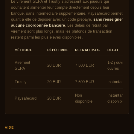
Le virement SEPA et Trustly s'adressent aux joueurs qui
souhaitent alimenter leur compte directement depuis leur
banque, sans intermédiaire supplémentaire. Paysafecard permet
quant à elle de déposer avec un code prépayé,
sans renseigner
aucune coordonnée bancaire
. Les délais de retrait par
virement sont plus longs, mais les plafonds de transaction
restent parmi les plus élevés disponibles.
MÉTHODE
DÉPÔT MIN.
RETRAIT MAX.
DÉLAI
Virement
1-2 j ouvrés / 3
20 EUR
7 500 EUR
SEPA
ouvrés
Trustly
20 EUR
7 500 EUR
Instantané / 1-
Non
Instantané / N
Paysafecard
20 EUR
disponible
disponible
AIDE