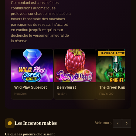
Ce montant est constitué des
contributions automatiques
prélevées sur chaque mise placée à
travers l'ensemble des machines
participantes du réseau. Il s'accroît
en continu jusqu'à ce qu'un tour
déclenche le versement intégral de
la réserve.
JACKPOT ACTIF
Wild Play Superbet
Berryburst
The Green Knight
NextGen
NetEnt
Play'n GO
Les Incontournables
‹
›
Voir tout
Ce que les joueurs choisissent