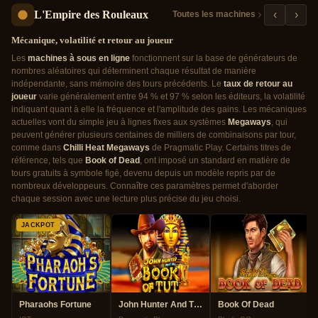
L'Empire des Rouleaux
‹
›
Toutes les machines
Mécanique, volatilité et retour au joueur
Les
machines à sous en ligne
fonctionnent sur la base de générateurs de
nombres aléatoires qui déterminent chaque résultat de manière
indépendante, sans mémoire des tours précédents. Le
taux de retour au
joueur
varie généralement entre 94 % et 97 % selon les éditeurs, la volatilité
indiquant quant à elle la fréquence et l'amplitude des gains. Les mécaniques
actuelles vont du simple jeu à lignes fixes aux systèmes
Megaways
, qui
peuvent générer plusieurs centaines de milliers de combinaisons par tour,
comme dans
Chilli Heat Megaways
de Pragmatic Play. Certains titres de
référence, tels que
Book of Dead
, ont imposé un standard en matière de
tours gratuits à symbole figé, devenu depuis un modèle repris par de
nombreux développeurs. Connaître ces paramètres permet d'aborder
chaque session avec une lecture plus précise du jeu choisi.
JACKPOT
Pharaohs Fortune
John Hunter And The Book Of Tut
Book Of Dead