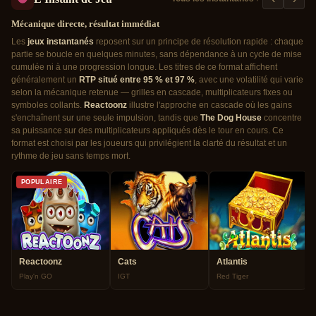
Mécanique directe, résultat immédiat
Les
jeux instantanés
reposent sur un principe de résolution rapide : chaque
partie se boucle en quelques minutes, sans dépendance à un cycle de mise
cumulée ni à une progression longue. Les titres de ce format affichent
généralement un
RTP situé entre 95 % et 97 %
, avec une volatilité qui varie
selon la mécanique retenue — grilles en cascade, multiplicateurs fixes ou
symboles collants.
Reactoonz
illustre l'approche en cascade où les gains
s'enchaînent sur une seule impulsion, tandis que
The Dog House
concentre
sa puissance sur des multiplicateurs appliqués dès le tour en cours. Ce
format est choisi par les joueurs qui privilégient la clarté du résultat et un
rythme de jeu sans temps mort.
POPULAIRE
Reactoonz
Cats
Atlantis
Play'n GO
IGT
Red Tiger