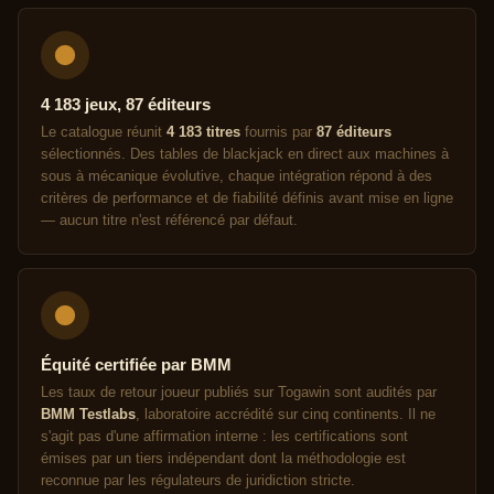
4 183 jeux, 87 éditeurs
Le catalogue réunit
4 183 titres
fournis par
87 éditeurs
sélectionnés. Des tables de blackjack en direct aux machines à
sous à mécanique évolutive, chaque intégration répond à des
critères de performance et de fiabilité définis avant mise en ligne
— aucun titre n'est référencé par défaut.
Équité certifiée par BMM
Les taux de retour joueur publiés sur Togawin sont audités par
BMM Testlabs
, laboratoire accrédité sur cinq continents. Il ne
s'agit pas d'une affirmation interne : les certifications sont
émises par un tiers indépendant dont la méthodologie est
reconnue par les régulateurs de juridiction stricte.