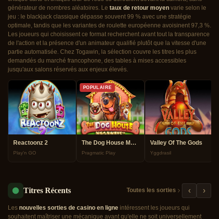
générateur de nombres aléatoires. Le
taux de retour moyen
varie selon le
jeu : le blackjack classique dépasse souvent 99 % avec une stratégie
optimale, tandis que les variantes de roulette européenne avoisinent 97,3 %.
Les joueurs qui choisissent ce format recherchent avant tout la transparence
de l'action et la présence d'un animateur qualifié plutôt que la vitesse d'une
partie automatisée. Chez Togawin, la sélection couvre les titres les plus
demandés du marché francophone, des tables à mises accessibles
jusqu'aux salons réservés aux enjeux élevés.
POPULAIRE
Reactoonz 2
The Dog House Megaways
Valley Of The Gods
Play'n GO
Pragmatic Play
Yggdrasil
Titres Récents
‹
›
Toutes les sorties
Les
nouvelles sorties de casino en ligne
intéressent les joueurs qui
souhaitent maîtriser une mécanique avant qu'elle ne soit universellement