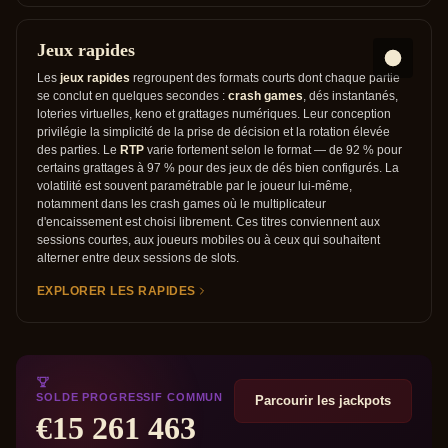
Jeux rapides
Les
jeux rapides
regroupent des formats courts dont chaque partie
se conclut en quelques secondes :
crash games
, dés instantanés,
loteries virtuelles, keno et grattages numériques. Leur conception
privilégie la simplicité de la prise de décision et la rotation élevée
des parties. Le
RTP
varie fortement selon le format — de 92 % pour
certains grattages à 97 % pour des jeux de dés bien configurés. La
volatilité est souvent paramétrable par le joueur lui-même,
notamment dans les crash games où le multiplicateur
d'encaissement est choisi librement. Ces titres conviennent aux
sessions courtes, aux joueurs mobiles ou à ceux qui souhaitent
alterner entre deux sessions de slots.
EXPLORER LES RAPIDES
SOLDE PROGRESSIF COMMUN
Parcourir les jackpots
€15 261 463