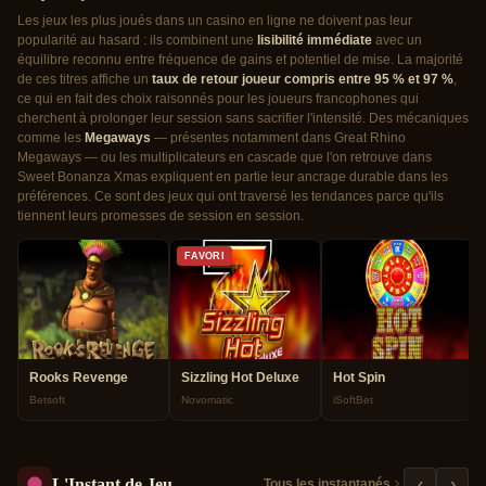
Les jeux les plus joués dans un casino en ligne ne doivent pas leur
popularité au hasard : ils combinent une
lisibilité immédiate
avec un
équilibre reconnu entre fréquence de gains et potentiel de mise. La majorité
de ces titres affiche un
taux de retour joueur compris entre 95 % et 97 %
,
ce qui en fait des choix raisonnés pour les joueurs francophones qui
cherchent à prolonger leur session sans sacrifier l'intensité. Des mécaniques
comme les
Megaways
— présentes notamment dans Great Rhino
Megaways — ou les multiplicateurs en cascade que l'on retrouve dans
Sweet Bonanza Xmas expliquent en partie leur ancrage durable dans les
préférences. Ce sont des jeux qui ont traversé les tendances parce qu'ils
tiennent leurs promesses de session en session.
FAVORI
Rooks Revenge
Sizzling Hot Deluxe
Hot Spin
Betsoft
Novomatic
iSoftBet
L'Instant de Jeu
‹
›
Tous les instantanés