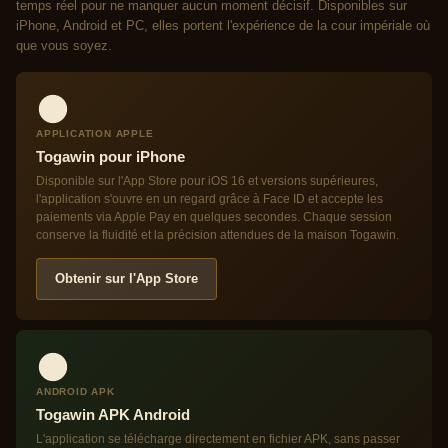
temps réel pour ne manquer aucun moment décisif. Disponibles sur
iPhone, Android et PC, elles portent l'expérience de la cour impériale où
que vous soyez.
APPLICATION APPLE
Togawin pour iPhone
Disponible sur l'App Store pour iOS 16 et versions supérieures,
l'application s'ouvre en un regard grâce à Face ID et accepte les
paiements via Apple Pay en quelques secondes. Chaque session
conserve la fluidité et la précision attendues de la maison Togawin.
Obtenir sur l'App Store
ANDROID APK
Togawin APK Android
L'application se télécharge directement en fichier APK, sans passer