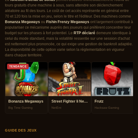
tours gratuits d'une machine à sous, sans attendre son déclenchement
aléatoire au fil des tours. Le coût de cet accès représente en général entre
70 et 120 fois la mise en jeu, selon le titre et l'éditeur. Des machines comme
Bonanza Megaways
ou
Fishin Frenzy Megaways
ont largement contribué à
populariser ce mécanisme auprès des joueurs qui préfèrent concentrer leur
budget sur les phases à fort potentiel. Le
RTP déclaré
demeure identique à
celui du mode standard, mais la volatilité ressentie sur une session d'achat
est nettement plus prononcée, ce qui exige une gestion de bankroll adaptée.
La disponibilité de cette option varie selon la réglementation en vigueur
dans chaque territoire.
TENDANCE
Bonanza Megaways
Street Fighter Ii Netent
Frutz
Big Time Gaming
NetEnt
Hacksaw Gaming
GUIDE DES JEUX