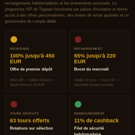
rechargements hebdomadaires et les événements ponctuels. Le
programme VIP de Togawin fonctionne par paliers d'invitation et donne
accès à des offres personnalisées, des limites de retrait ajustées et un
gestionnaire de compte dédié.
BIENVENUE
RECHARGEMENT
100% jusqu'à 450
65% jusqu'à 220
EUR
EUR
Offre de premier dépôt
Boost du mercredi
Mise x38 — validité 18 jours —
Validité 11 jours — mise x42 —
dépôt minimum 20 EUR
disponible chaque semaine
TOURS GRATUITS
REMBOURSEMENT
63 tours offerts
11% de cashback
Rotations sur sélection
Filet de sécurité
hebdomadaire