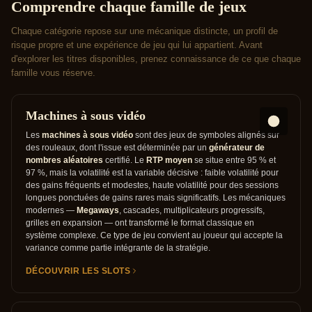
Comprendre chaque famille de jeux
Chaque catégorie repose sur une mécanique distincte, un profil de
risque propre et une expérience de jeu qui lui appartient. Avant
d'explorer les titres disponibles, prenez connaissance de ce que chaque
famille vous réserve.
Machines à sous vidéo
Les
machines à sous vidéo
sont des jeux de symboles alignés sur
des rouleaux, dont l'issue est déterminée par un
générateur de
nombres aléatoires
certifié. Le
RTP moyen
se situe entre 95 % et
97 %, mais la volatilité est la variable décisive : faible volatilité pour
des gains fréquents et modestes, haute volatilité pour des sessions
longues ponctuées de gains rares mais significatifs. Les mécaniques
modernes —
Megaways
, cascades, multiplicateurs progressifs,
grilles en expansion — ont transformé le format classique en
système complexe. Ce type de jeu convient au joueur qui accepte la
variance comme partie intégrante de la stratégie.
DÉCOUVRIR LES SLOTS