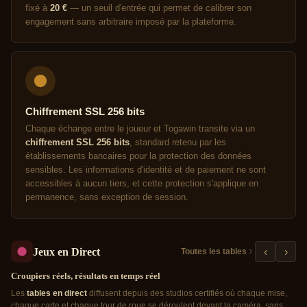
fixé à
20 €
— un seuil d'entrée qui permet de calibrer son
engagement sans arbitraire imposé par la plateforme.
Chiffrement SSL 256 bits
Chaque échange entre le joueur et Togawin transite via un
chiffrement SSL 256 bits
, standard retenu par les
établissements bancaires pour la protection des données
sensibles. Les informations d'identité et de paiement ne sont
accessibles à aucun tiers, et cette protection s'applique en
permanence, sans exception de session.
Jeux en Direct
‹
›
Toutes les tables
Croupiers réels, résultats en temps réel
Les
tables en direct
diffusent depuis des studios certifiés où chaque mise,
chaque carte et chaque tour de roue se déroulent devant la caméra, sans