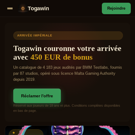
Togawin
Rejoindre
ARRIVÉE IMPÉRIALE
Togawin couronne votre arrivée
avec
450 EUR de bonus
Un catalogue de 4 183 jeux audités par BMM Testlabs, fournis
par 87 studios, opéré sous licence Malta Gaming Authority
depuis 2019.
Réclamer l'offre
Réservé aux joueurs de 18 ans et plus. Conditions complètes disponibles
en bas de page.