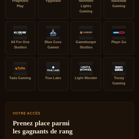
Pragmatic
Yggdrasil
Northern
Backseat
Play
Lights
Gaming
Gaming
All For One
Blue Guru
Gameburger
Playn Go
Studios
Games
Studios
Tada Gaming
True Labs
Light Wonder
Trusty
Gaming
VOTRE ACCÈS
Prenez place parmi
les gagnants de rang