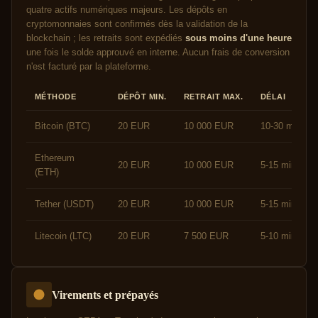
quatre actifs numériques majeurs. Les dépôts en
cryptomonnaies sont confirmés dès la validation de la
blockchain ; les retraits sont expédiés
sous moins d'une heure
une fois le solde approuvé en interne. Aucun frais de conversion
n'est facturé par la plateforme.
MÉTHODE
DÉPÔT MIN.
RETRAIT MAX.
DÉLAI
Bitcoin (BTC)
20 EUR
10 000 EUR
10-30 min / M
Ethereum
20 EUR
10 000 EUR
5-15 min / Mo
(ETH)
Tether (USDT)
20 EUR
10 000 EUR
5-15 min / Mo
Litecoin (LTC)
20 EUR
7 500 EUR
5-10 min / Mo
Virements et prépayés