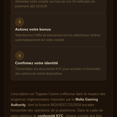
Alimentez votre compte via l'une de nos 43 méthodes de
paiement, dès 20 EUR.
3
Activez votre bonus
Sélectionnez l'offre de bienvenue lors du dépôt pour l'activer
automatiquement sur votre compte.
4
Confirmez votre identité
Transmettez vos documents KYC pour accéder à l'ensemble
des options de retrait disponibles.
L'inscription sur Togawin Casino s'effectue dans le respect des
exigences réglementaires imposées par la
Malta Gaming
Authority
, dont la licence MGA/B2C/731/2019 encadre
l'ensemble des opérations de la plateforme. Dans le cadre de
notre politique de
conformité KYC
, chaque compte doit être